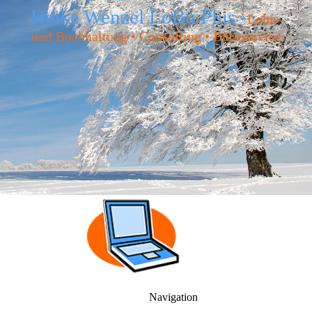
Heike Wenzel LoBu Plus -
Lohn-
und Buchhaltung • Consulting • Büroservice
Navigation